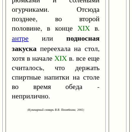
огурчиками. Отсюда
позднее, во второй
половине, в конце
XIX
в.
подносная
антре
или
закуска
переехала на стол,
хотя в начале
XIX
в. все еще
считалось, что держать
спиртные напитки на столе
во время обеда -
неприлично.
(Кулинарный словарь В.В. Похлебкина, 2002)