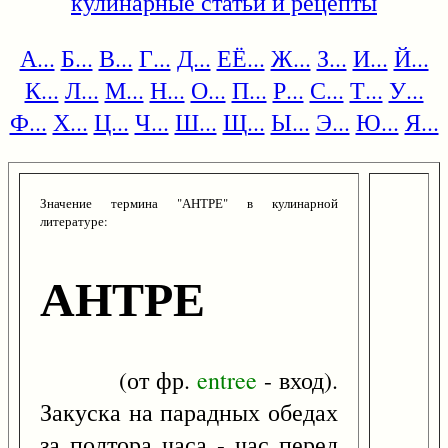
кулинарные статьи и рецепты
А...
Б...
В...
Г...
Д...
ЕЁ...
Ж...
З...
И...
Й...
К...
Л...
М...
Н...
О...
П...
Р...
С...
Т...
У...
Ф...
Х...
Ц...
Ч...
Ш...
Щ...
Ы...
Э...
Ю...
Я...
Значение термина "АНТРЕ" в кулинарной
литературе:
АНТРЕ
(от фр.
entree
- вход).
Закуска на парадных обедах
за полтора часа - час перед