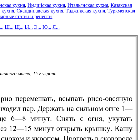
нская кухня
,
Индийская кухня
,
Итальянская кухня
,
Казахская
 кухня
,
Скандинавская кухня
,
Таджикская кухня
,
Туркменская
арные статьи и рецепты
..
Ш...
Щ...
Ы...
Э...
Ю...
Я...
нечного масла, 15 г укропа.
о перемешать, всыпать рисо-овсяную
ыходил пар. Держать на сильном огне 1—
ще 6—8 минут. Снять с огня, укутать
ерез 12—15 минут открыть крышку. Кашу
сноком и укропом. Прогреть в сковороде