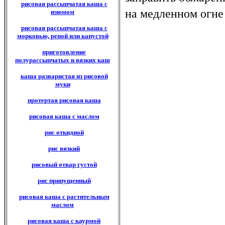
рисовая рассыпчатая каша с
на медленном огн
изюмом
рисовая рассыпчатая каша с
морковью, репой или капустой
приготовление
полурассыпчатых и вязких каш
каша разваристая из рисовой
муки
протертая рисовая каша
рисовая каша с маслом
рис откидной
рис вязкий
рисовый отвар густой
рис припущенный
рисовая каша с растительным
маслом
рисовая каша с каурмой