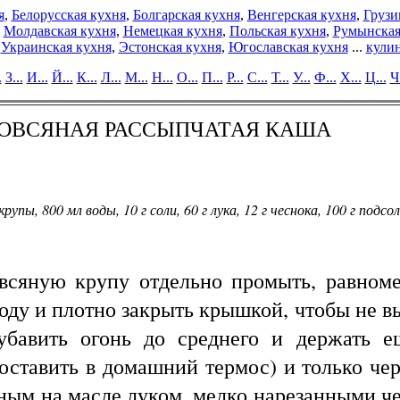
я
,
Белорусская кухня
,
Болгарская кухня
,
Венгерская кухня
,
Грузи
,
Молдавская кухня
,
Немецкая кухня
,
Польская кухня
,
Румынская
,
Украинская кухня
,
Эстонская кухня
,
Югославская кухня
...
кулин
.
З...
И...
Й...
К...
Л...
М...
Н...
О...
П...
Р...
С...
Т...
У...
Ф...
Х...
Ц...
Ч.
-ОВСЯНАЯ РАССЫПЧАТАЯ КАША
упы, 800 мл воды, 10 г соли, 60 г лука, 12 г чеснока, 100 г подсол
ую крупу отдельно промыть, равномерн
оду и плотно закрыть крышкой, чтобы не в
убавить огонь до среднего и держать е
оставить в домашний термос) и только ч
ным на масле луком, мелко нарезанными че