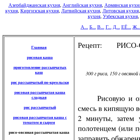
Азербайджанская кухня
,
Английская кухня
,
Армянская кухн
кухня
,
Киргизская кухня
,
Латвийская кухня
,
Литовская кухня
кухня
,
Узбекская кухня
А...
Б...
В...
Г...
Д...
ЕЁ...
Ж..
Рецепт: РИСО
Главная
рисовая каша
приготовление рассыпчатых
каш
300 г риса, 150 г овсяной кр
рис рассыпчатый по-креольски
рисовая рассыпчатая каша
Рисовую и овсян
сладкая
смесь в кипящую в
рис рассыпчатый
2 минуты, затем 
рисовая рассыпчатая каша с
томатом и сыром
полотенцем (или п
рисо-овсяная рассыпчатая каша
заправить обжарен