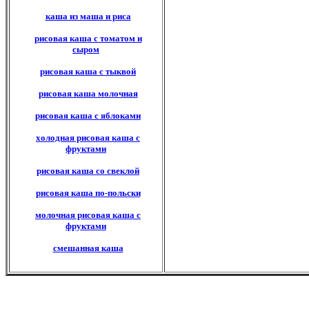
каша из маша и риса
рисовая каша с томатом и
сыром
рисовая каша с тыквой
рисовая каша молочная
рисовая каша с яблоками
холодная рисовая каша с
фруктами
рисовая каша со свеклой
рисовая каша по-польски
молочная рисовая каша с
фруктами
смешанная каша