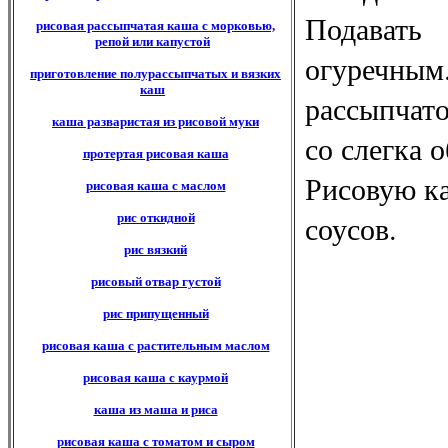
Подавать
рисовая рассыпчатая каша с морковью,
репой или капустой
огуречным
приготовление полурассыпчатых и вязких
каш
рассыпчато
каша разваристая из рисовой муки
со слегка 
протертая рисовая каша
Рисовую ка
рисовая каша с маслом
соусов.
рис откидной
рис вязкий
рисовый отвар густой
рис припущенный
рисовая каша с растительным маслом
рисовая каша с каурмой
каша из маша и риса
рисовая каша с томатом и сыром