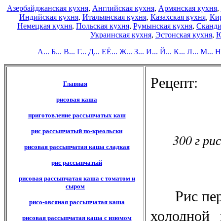
Азербайджанская кухня
,
Английская кухня
,
Армянская кухня
,
Индийская кухня
,
Итальянская кухня
,
Казахская кухня
,
Кир
Немецкая кухня
,
Польская кухня
,
Румынская кухня
,
Сканди
Украинская кухня
,
Эстонская кухня
,
Ю
А...
Б...
В...
Г...
Д...
ЕЁ...
Ж...
З...
И...
Й...
К...
Л...
М...
Н.
Рецепт:
Главная
рисовая каша
приготовление рассыпчатых каш
рис рассыпчатый по-креольски
300 г риса,
рисовая рассыпчатая каша сладкая
рис рассыпчатый
рисовая рассыпчатая каша с томатом и
сыром
Рис переб
рисо-овсяная рассыпчатая каша
холодной 
рисовая рассыпчатая каша с изюмом