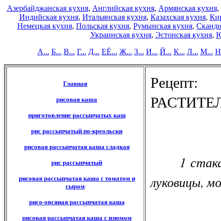
Азербайджанская кухня
,
Английская кухня
,
Армянская кухня
,
Индийская кухня
,
Итальянская кухня
,
Казахская кухня
,
Кир
Немецкая кухня
,
Польская кухня
,
Румынская кухня
,
Сканди
Украинская кухня
,
Эстонская кухня
,
Ю
А...
Б...
В...
Г...
Д...
ЕЁ...
Ж...
З...
И...
Й...
К...
Л...
М...
Н.
Реце
Главная
РАСТИТЕ
рисовая каша
приготовление рассыпчатых каш
рис рассыпчатый по-креольски
рисовая рассыпчатая каша сладкая
1 стакан
рис рассыпчатый
луковицы, мо
рисовая рассыпчатая каша с томатом и
сыром
рисо-овсяная рассыпчатая каша
рисовая рассыпчатая каша с изюмом