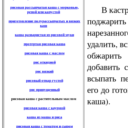
В кастрюл
рисовая рассыпчатая каша с морковью,
репой или капустой
поджарит
приготовление полурассыпчатых и вязких
каш
нарезанног
каша разваристая из рисовой муки
удалить, в
протертая рисовая каша
обжарить 
рисовая каша с маслом
рис откидной
добавить с
рис вязкий
всыпать п
рисовый отвар густой
его до гот
рис припущенный
каша).
рисовая каша с растительным маслом
рисовая каша с каурмой
каша из маша и риса
рисовая каша с томатом и сыром