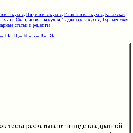
нская кухня
,
Индийская кухня
,
Итальянская кухня
,
Казахская
 кухня
,
Скандинавская кухня
,
Таджикская кухня
,
Туркменская
арные статьи и рецепты
..
Ш...
Щ...
Ы...
Э...
Ю...
Я...
к теста раскатывают в виде квадратной