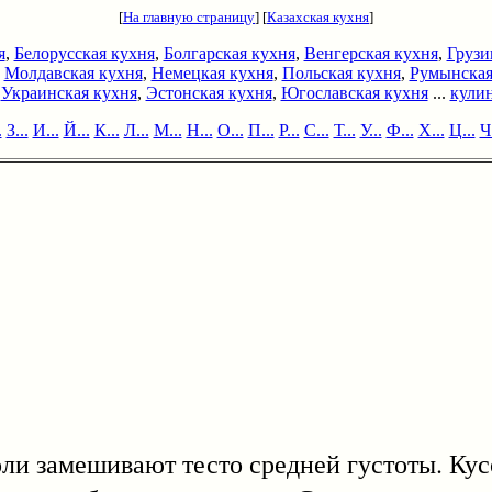
[
На главную страницу
] [
Казахская кухня
]
я
,
Белорусская кухня
,
Болгарская кухня
,
Венгерская кухня
,
Грузи
,
Молдавская кухня
,
Немецкая кухня
,
Польская кухня
,
Румынская
,
Украинская кухня
,
Эстонская кухня
,
Югославская кухня
...
кулин
.
З...
И...
Й...
К...
Л...
М...
Н...
О...
П...
Р...
С...
Т...
У...
Ф...
Х...
Ц...
Ч.
и замешивают тесто средней густоты. Кусо