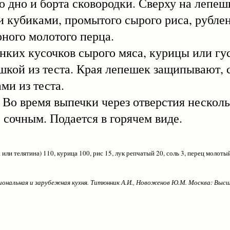
ю дно и борта сковородки. Сверху на лепе
 кубиками, промытого сырого риса, рублен
ного молотого перца.
их кусочков сырого мяса, курицы или гу
ешкой из теста. Края лепешек защипывают, 
ми из теста.
время выпечки через отверстия нескольк
 сочным. Подается в горячем виде.
или телятина) 110, курица 100, рис 15, лук репчатый 20, соль 3, перец молотый
иональная и зарубежная кухня. Титюнник А.И., Новоженов Ю.М. Москва: Высш