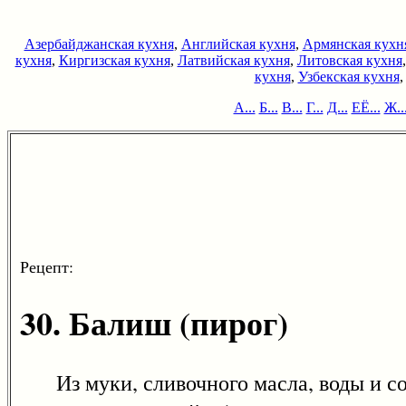
Азербайджанская кухня
,
Английская кухня
,
Армянская кухн
кухня
,
Киргизская кухня
,
Латвийская кухня
,
Литовская кухня
кухня
,
Узбекская кухня
А...
Б...
В...
Г...
Д...
ЕЁ...
Ж..
Рецепт:
30. Балиш (пирог)
Из муки, сливочного масла, воды и сол