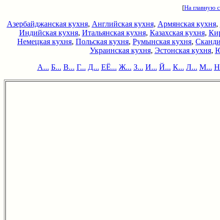
[
На главную 
Азербайджанская кухня
,
Английская кухня
,
Армянская кухня
,
Индийская кухня
,
Итальянская кухня
,
Казахская кухня
,
Кир
Немецкая кухня
,
Польская кухня
,
Румынская кухня
,
Сканди
Украинская кухня
,
Эстонская кухня
,
Ю
А...
Б...
В...
Г...
Д...
ЕЁ...
Ж...
З...
И...
Й...
К...
Л...
М...
Н.