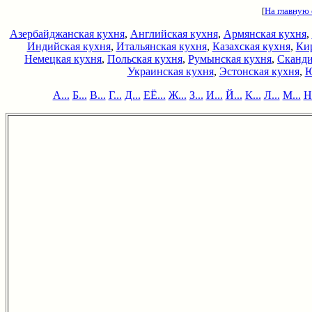
[
На главную
Азербайджанская кухня
,
Английская кухня
,
Армянская кухня
,
Индийская кухня
,
Итальянская кухня
,
Казахская кухня
,
Кир
Немецкая кухня
,
Польская кухня
,
Румынская кухня
,
Сканди
Украинская кухня
,
Эстонская кухня
,
Ю
А...
Б...
В...
Г...
Д...
ЕЁ...
Ж...
З...
И...
Й...
К...
Л...
М...
Н.