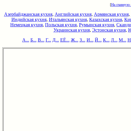
[
На главную
Азербайджанская кухня
,
Английская кухня
,
Армянская кухня
,
Индийская кухня
,
Итальянская кухня
,
Казахская кухня
,
Кир
Немецкая кухня
,
Польская кухня
,
Румынская кухня
,
Сканди
Украинская кухня
,
Эстонская кухня
,
Ю
А...
Б...
В...
Г...
Д...
ЕЁ...
Ж...
З...
И...
Й...
К...
Л...
М...
Н.