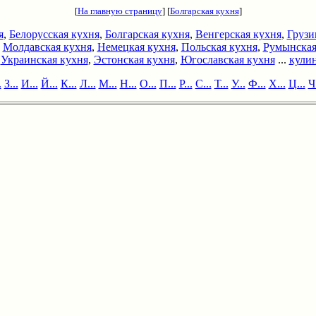
[
На главную страницу
] [
Болгарская кухня
]
я
,
Белорусская кухня
,
Болгарская кухня
,
Венгерская кухня
,
Грузи
,
Молдавская кухня
,
Немецкая кухня
,
Польская кухня
,
Румынская
,
Украинская кухня
,
Эстонская кухня
,
Югославская кухня
...
кулин
.
З...
И...
Й...
К...
Л...
М...
Н...
О...
П...
Р...
С...
Т...
У...
Ф...
Х...
Ц...
Ч.