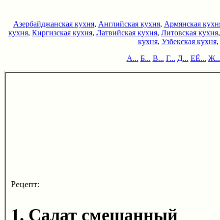
Азербайджанская кухня
,
Английская кухня
,
Армянская кухн
кухня
,
Киргизская кухня
,
Латвийская кухня
,
Литовская кухня
кухня
,
Узбекская кухня
А...
Б...
В...
Г...
Д...
ЕЁ...
Ж..
Рецепт:
1. Салат смешанный