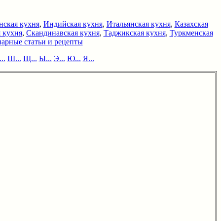
нская кухня
,
Индийская кухня
,
Итальянская кухня
,
Казахская
 кухня
,
Скандинавская кухня
,
Таджикская кухня
,
Туркменская
арные статьи и рецепты
..
Ш...
Щ...
Ы...
Э...
Ю...
Я...