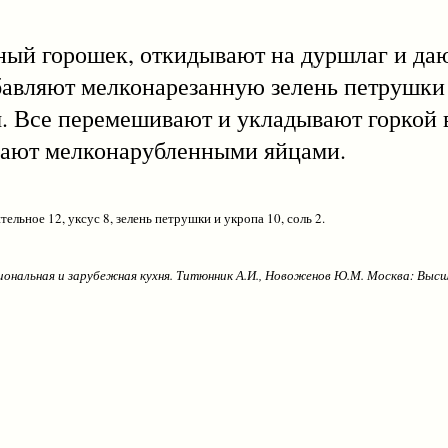
й горошек, откидывают на дуршлаг и даю
авляют мелконарезанную зелень петрушки и
. Все перемешивают и укладывают горкой 
пают мелконарубленными яйцами.
ительное 12, уксус 8, зелень петрушки и укропа 10, соль 2.
иональная и зарубежная кухня. Титюнник А.И., Новоженов Ю.М. Москва: Высш