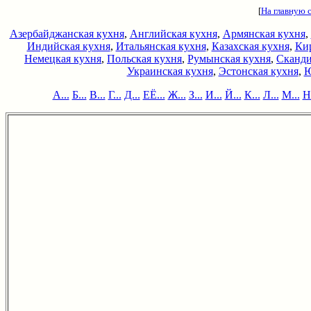
[
На главную 
Азербайджанская кухня
,
Английская кухня
,
Армянская кухня
,
Индийская кухня
,
Итальянская кухня
,
Казахская кухня
,
Кир
Немецкая кухня
,
Польская кухня
,
Румынская кухня
,
Сканди
Украинская кухня
,
Эстонская кухня
,
Ю
А...
Б...
В...
Г...
Д...
ЕЁ...
Ж...
З...
И...
Й...
К...
Л...
М...
Н.