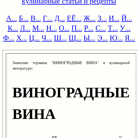
кулинарные статьи и рецепты
А...
Б...
В...
Г...
Д...
ЕЁ...
Ж...
З...
И...
Й...
К...
Л...
М...
Н...
О...
П...
Р...
С...
Т...
У...
Ф...
Х...
Ц...
Ч...
Ш...
Щ...
Ы...
Э...
Ю...
Я...
Значение термина "ВИНОГРАДНЫЕ ВИНА" в кулинарной
литературе:
ВИНОГРАДНЫЕ
ВИНА