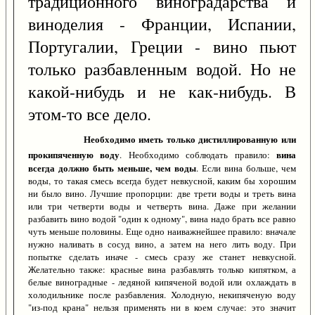
традиционного виноградарства и
виноделия - Франции, Испании,
Португалии, Греции - вино пьют
только разбавленным водой. Но не
какой-нибудь и не как-нибудь. В
этом-то все дело.
Необходимо иметь только дистиллированную или
прокипяченную воду
вина
. Необходимо соблюдать правило:
всегда должно быть меньше, чем воды
. Если вина больше, чем
воды, то такая смесь всегда будет невкусной, каким бы хорошим
ни было вино. Лучшие пропорции: две трети воды и треть вина
или три четверти воды и четверть вина. Даже при желании
разбавить вино водой "один к одному", вина надо брать все равно
чуть меньше половины. Еще одно наиважнейшее правило: вначале
нужно наливать в сосуд вино, а затем на него лить воду. При
попытке сделать иначе - смесь сразу же станет невкусной.
Желательно также: красные вина разбавлять только кипятком, а
белые виноградные - ледяной кипяченой водой или охлаждать в
холодильнике после разбавления. Холодную, некипяченую воду
"из-под крана" нельзя применять ни в коем случае: это значит