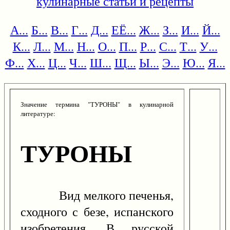
кулинарные статьи и рецепты
А...
Б...
В...
Г...
Д...
ЕЁ...
Ж...
З...
И...
Й...
К...
Л...
М...
Н...
О...
П...
Р...
С...
Т...
У...
Ф...
Х...
Ц...
Ч...
Ш...
Щ...
Ы...
Э...
Ю...
Я...
Значение термина "ТУРОНЫ" в кулинарной
литературе:
ТУРОНЫ
Вид мелкого печенья,
сходного с безе, испанского
изобретения. В русской