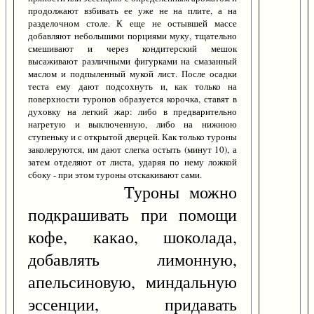
продолжают взбивать ее уже не на плите, а на
разделочном столе. К еще не остывшей массе
добавляют небольшими порциями муку, тщательно
смешивают и через кондитерский мешок
высаживают различными фигурками на смазанный
маслом и подпыленный мукой лист. После осадки
теста ему дают подсохнуть и, как только на
поверхности туронов образуется корочка, ставят в
духовку на легкий жар: либо в предварительно
нагретую и выключенную, либо на нижнюю
ступеньку и с открытой дверцей. Как только туроны
заколеруются, им дают слегка остыть (минут 10), а
затем отделяют от листа, ударяя по нему ложкой
сбоку - при этом туроны отскакивают сами.
Туроны можно
подкрашивать при помощи
кофе, какао, шоколада,
добавлять лимонную,
апельсиновую, миндальную
эссенции, придавать