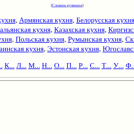
[
Словарь кулинара
]
кухня
,
Армянская кухня
,
Белорусская кухн
альянская кухня
,
Казахская кухня
,
Киргизс
ухня
,
Польская кухня
,
Румынская кухня
,
Ск
аинская кухня
,
Эстонская кухня
,
Югославс
.
К...
Л...
М...
Н...
О...
П...
Р...
С...
Т...
У...
Ф..