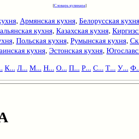
[
Словарь кулинара
]
кухня
,
Армянская кухня
,
Белорусская кухн
альянская кухня
,
Казахская кухня
,
Киргизс
ухня
,
Польская кухня
,
Румынская кухня
,
Ск
аинская кухня
,
Эстонская кухня
,
Югославс
.
К...
Л...
М...
Н...
О...
П...
Р...
С...
Т...
У...
Ф..
А