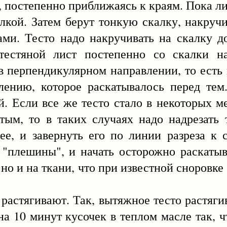
остепенно приближаясь к краям. Пока ли
алкой. Затем берут тонкую скалку, накруч
ми. Тесто надо накручивать на скалку д
тестяной лист постепенно со скалки н
в перпендикулярном направлении, то есть 
ению, которое раскатывалось перед тем.
й. Если все же тесто стало в некоторых м
атым, то в таких случаях надо надрезать
ее, и завернуть его по линии разреза к 
"плешины", и начать осторожно раскатыв
 но и на ткани, что при известной сноровке
тягивают. Так, вытяжное тесто растягив
 на 10 минут кусочек в теплом масле так, 