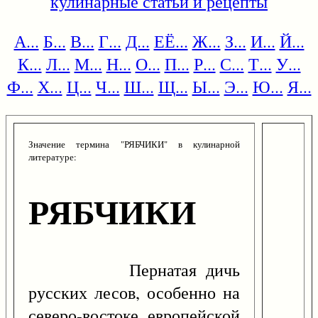
кулинарные статьи и рецепты
А...
Б...
В...
Г...
Д...
ЕЁ...
Ж...
З...
И...
Й...
К...
Л...
М...
Н...
О...
П...
Р...
С...
Т...
У...
Ф...
Х...
Ц...
Ч...
Ш...
Щ...
Ы...
Э...
Ю...
Я...
Значение термина "РЯБЧИКИ" в кулинарной
литературе:
РЯБЧИКИ
Пернатая дичь
русских лесов, особенно на
северо-востоке европейской