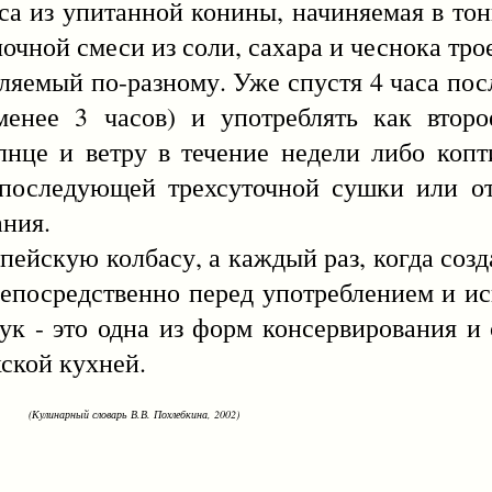
 упитанной конины, начиняемая в тонк
чной смеси из соли, сахара и чеснока трое
ый по-разному. Уже спустя 4 часа посл
енее 3 часов) и употреблять как второ
лнце и ветру в течение недели либо коп
 последующей трехсуточной сушки или от
ания.
кую колбасу, а каждый раз, когда созда
непосредственно перед употреблением и и
ук - это одна из форм консервирования и 
хской кухней.
(Кулинарный словарь В.В. Похлебкина, 2002)