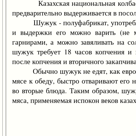
Казахская национальная колбаса из
предварительно выдерживается в посоло
Шужук - полуфабрикат, употребляем
и выдержки его можно варить (не м
гарнирами, а можно завяливать на со
шужук требует 18 часов копчения и
после копчения и вторичного закапчив
Обычно шужук не едят, как европейс
мясе к обеду, быстро отваривают его 
во вторые блюда. Таким образом, шуж
мяса, применяемая испокон веков каза