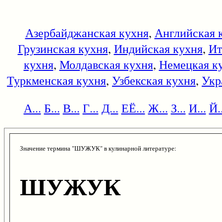
Азербайджанская кухня
,
Английская 
Грузинская кухня
,
Индийская кухня
,
Ит
кухня
,
Молдавская кухня
,
Немецкая к
Туркменская кухня
,
Узбекская кухня
,
Укр
А...
Б...
В...
Г...
Д...
ЕЁ...
Ж...
З...
И...
Й..
Значение термина "ШУЖУК" в кулинарной литературе:
ШУЖУК