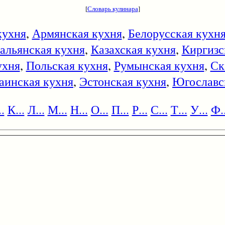
[
Словарь кулинара
]
кухня
,
Армянская кухня
,
Белорусская кухн
альянская кухня
,
Казахская кухня
,
Киргизс
ухня
,
Польская кухня
,
Румынская кухня
,
Ск
аинская кухня
,
Эстонская кухня
,
Югославс
.
К...
Л...
М...
Н...
О...
П...
Р...
С...
Т...
У...
Ф..