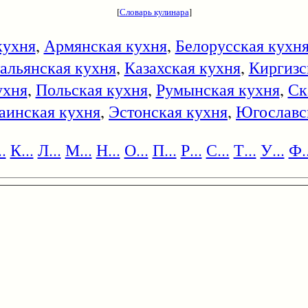
[
Словарь кулинара
]
кухня
,
Армянская кухня
,
Белорусская кухн
альянская кухня
,
Казахская кухня
,
Киргизс
ухня
,
Польская кухня
,
Румынская кухня
,
Ск
аинская кухня
,
Эстонская кухня
,
Югославс
.
К...
Л...
М...
Н...
О...
П...
Р...
С...
Т...
У...
Ф..