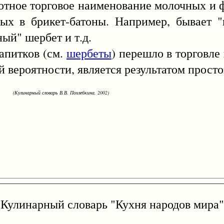
ое торговое наименование молочных и ф
ых в брикет-батоны. Например, бывает "
ый" шербет и т.д.
питков (см.
шербеты
) перешло в торговле 
ей вероятности, является результатом прост
(Кулинарный словарь В.В. Похлебкина, 2002)
Кулинарный словарь "Кухня народов мира"