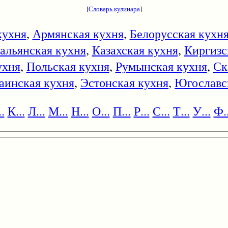
[
Словарь кулинара
]
кухня
,
Армянская кухня
,
Белорусская кухн
альянская кухня
,
Казахская кухня
,
Киргизс
ухня
,
Польская кухня
,
Румынская кухня
,
Ск
аинская кухня
,
Эстонская кухня
,
Югославс
.
К...
Л...
М...
Н...
О...
П...
Р...
С...
Т...
У...
Ф..