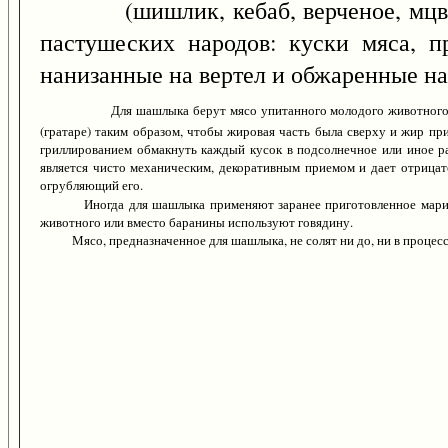
(шишлик, кебаб, верченое, мцвади)
пастушеских народов: куски мяса, п
нанизанные на вертел и обжаренные над
Для шашлыка берут мясо упитанного молодого животного, 
(гратаре) таким образом, чтобы жировая часть была сверху и жир пр
гриллированием обмакнуть каждый кусок в подсолнечное или иное р
является чисто механическим, декоративным приемом и дает отрица
огрубляющий его.
Иногда для шашлыка применяют заранее приготовленное марино
животного или вместо баранины используют говядину.
Мясо, предназначенное для шашлыка, не солят ни до, ни в процессе 