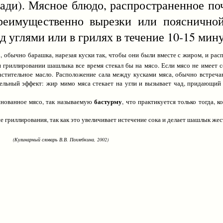
. Мясное блюдо, распространенное почт
реимущественно вырезки или поясничной
 углями или в грилях в течение 10-15 мину
обычно барашка, нарезая куски так, чтобы они были вместе с жиром, и расп
и гриллировании шашлыка все время стекал бы на мясо. Если мясо не имеет 
астительное масло. Расположение сала между кусками мяса, обычно встреча
тельный эффект: жир мимо мяса стекает на угли и вызывает чад, придающий
бастурму
ванное мясо, так называемую
, что практикуется только тогда, 
гриллирования, так как это увеличивает истечение сока и делает шашлык жес
(Кулинарный словарь В.В. Похлебкина, 2002)