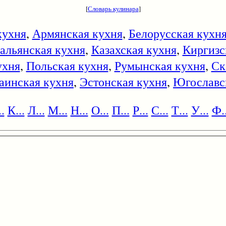
[
Словарь кулинара
]
кухня
,
Армянская кухня
,
Белорусская кухн
альянская кухня
,
Казахская кухня
,
Киргизс
ухня
,
Польская кухня
,
Румынская кухня
,
Ск
аинская кухня
,
Эстонская кухня
,
Югославс
.
К...
Л...
М...
Н...
О...
П...
Р...
С...
Т...
У...
Ф..