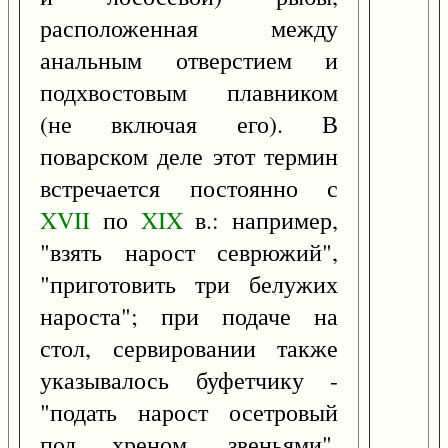
расположенная между
анальным отверстием и
подхвостовым плавником
(не включая его). В
поварском деле этот термин
встречается постоянно с
XVII
по
XIX
в.: например,
"взять нарост севрюжий",
"приготовить три белужих
нароста"; при подаче на
стол, сервировании также
указывалось буфетчику -
"подать нарост осетровый
под хреном, звеньями".