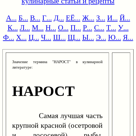
кулинарные статьи и рецепты
А...
Б...
В...
Г...
Д...
ЕЁ...
Ж...
З...
И...
Й...
К...
Л...
М...
Н...
О...
П...
Р...
С...
Т...
У...
Ф...
Х...
Ц...
Ч...
Ш...
Щ...
Ы...
Э...
Ю...
Я...
Значение термина "НАРОСТ" в кулинарной
литературе:
НАРОСТ
Самая лучшая часть
крупной красной (осетровой
и лососевой) рыбы,