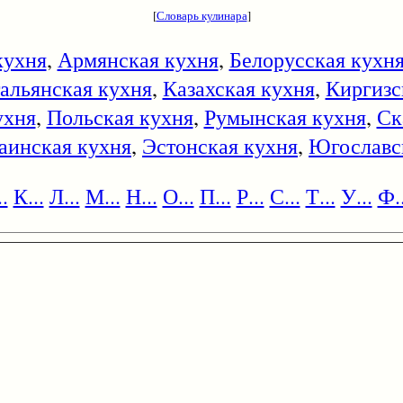
[
Словарь кулинара
]
кухня
,
Армянская кухня
,
Белорусская кухн
альянская кухня
,
Казахская кухня
,
Киргизс
ухня
,
Польская кухня
,
Румынская кухня
,
Ск
аинская кухня
,
Эстонская кухня
,
Югославс
.
К...
Л...
М...
Н...
О...
П...
Р...
С...
Т...
У...
Ф..