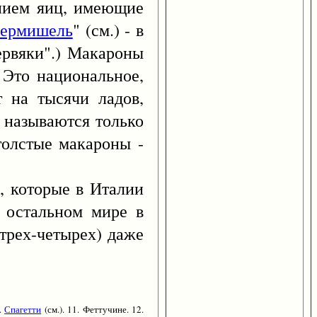
ением яиц, имеющие
вермишель
" (см.) - в
червяки".) Макароны
 Это национальное,
т на тысячи ладов,
 называются только
толстые макароны -
которые в Италии
в остальном мире в
трех-четырех) даже
0.
Спагетти
(см.). 11. Феттучине. 12.