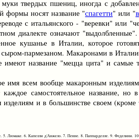
з муки твердых пшениц, иногда с добавл
й формы носят название "
спагетти
" или "
ереводе с итальянского - "веревки" или "
тном диалекте означают "выдолбленные".
нное кушанье в Италии, которое готовя
 сыром-пармезаном. Макаронами в Италии
е имеют название "мецца цита" и самые 
 всем вообще макаронным изделиям, 
 каждое самостоятельное название, но 
 изделиям и в большинстве своем (кроме 
 5. Люмаке. 6. Капелли д
'
Анжело. 7. Пенне. 8. Паппарделле. 9. Феделини. 1