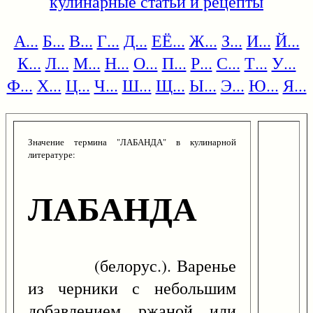
кулинарные статьи и рецепты
А...
Б...
В...
Г...
Д...
ЕЁ...
Ж...
З...
И...
Й...
К...
Л...
М...
Н...
О...
П...
Р...
С...
Т...
У...
Ф...
Х...
Ц...
Ч...
Ш...
Щ...
Ы...
Э...
Ю...
Я...
Значение термина "ЛАБАНДА" в кулинарной
литературе:
ЛАБАНДА
(белорус.). Варенье
из черники с небольшим
добавлением ржаной или