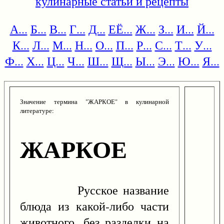
кулинарные статьи и рецепты
А...
Б...
В...
Г...
Д...
ЕЁ...
Ж...
З...
И...
Й...
К...
Л...
М...
Н...
О...
П...
Р...
С...
Т...
У...
Ф...
Х...
Ц...
Ч...
Ш...
Щ...
Ы...
Э...
Ю...
Я...
Значение термина "ЖАРКОЕ" в кулинарной
литературе:
ЖАРКОЕ
Русское название
блюда из какой-либо части
животного, без разделки на