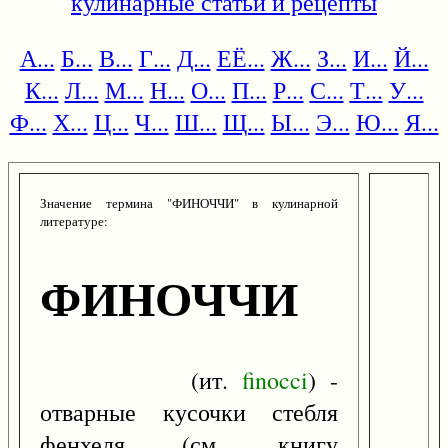
кулинарные статьи и рецепты
А...
Б...
В...
Г...
Д...
ЕЁ...
Ж...
З...
И...
Й...
К...
Л...
М...
Н...
О...
П...
Р...
С...
Т...
У...
Ф...
Х...
Ц...
Ч...
Ш...
Щ...
Ы...
Э...
Ю...
Я...
Значение термина "ФИНОЧЧИ" в кулинарной
литературе:
ФИНОЧЧИ
(ит.
finocci
) -
отварные кусочки стебля
фенхеля (см. книгу