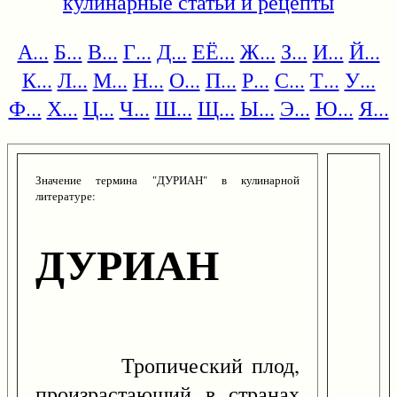
кулинарные статьи и рецепты
А...
Б...
В...
Г...
Д...
ЕЁ...
Ж...
З...
И...
Й...
К...
Л...
М...
Н...
О...
П...
Р...
С...
Т...
У...
Ф...
Х...
Ц...
Ч...
Ш...
Щ...
Ы...
Э...
Ю...
Я...
Значение термина "ДУРИАН" в кулинарной
литературе:
ДУРИАН
Тропический плод,
произрастающий в странах