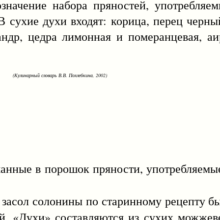
ие набора пряностей, употребляемы
В сухие духи входят: корица, перец черн
иандр, цедра лимонная и померанцевая, аи
(Кулинарный словарь В.В. Похлебкина, 2002)
е в порошок пряности, употребляемые
т засол солонины по старинному рецепту бы
ой. «Духи» составляются из сухих можжеве