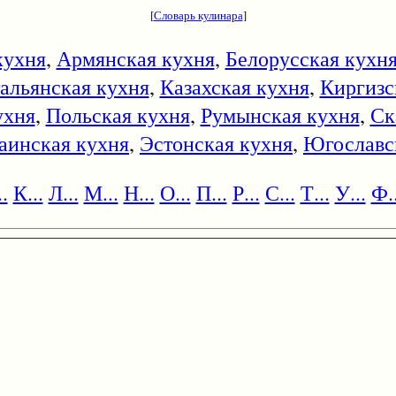
[
Словарь кулинара
]
кухня
,
Армянская кухня
,
Белорусская кухн
альянская кухня
,
Казахская кухня
,
Киргизс
ухня
,
Польская кухня
,
Румынская кухня
,
Ск
аинская кухня
,
Эстонская кухня
,
Югославс
.
К...
Л...
М...
Н...
О...
П...
Р...
С...
Т...
У...
Ф..