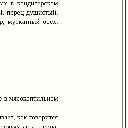
х в кондитерском
ый, перец душистый,
р, мускатный орех,
 в мясокоптильном
вает, как говорится
ловых ягод, перца,