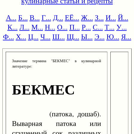
кулинарные статьи и рецепты
А...
Б...
В...
Г...
Д...
ЕЁ...
Ж...
З...
И...
Й...
К...
Л...
М...
Н...
О...
П...
Р...
С...
Т...
У...
Ф...
Х...
Ц...
Ч...
Ш...
Щ...
Ы...
Э...
Ю...
Я...
Значение термина "БЕКМЕС" в кулинарной
литературе:
БЕКМЕС
(патока, дошаб).
Выварная патока или
сгущенный сок различных