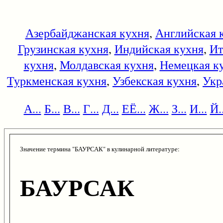
Азербайджанская кухня
,
Английская 
Грузинская кухня
,
Индийская кухня
,
Ит
кухня
,
Молдавская кухня
,
Немецкая к
Туркменская кухня
,
Узбекская кухня
,
Укр
А...
Б...
В...
Г...
Д...
ЕЁ...
Ж...
З...
И...
Й..
Значение термина "БАУРСАК" в кулинарной литературе:
БАУРСАК