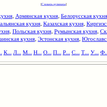
[
Словарь кулинара
]
кухня
,
Армянская кухня
,
Белорусская кухн
альянская кухня
,
Казахская кухня
,
Киргизс
ухня
,
Польская кухня
,
Румынская кухня
,
Ск
аинская кухня
,
Эстонская кухня
,
Югославс
.
К...
Л...
М...
Н...
О...
П...
Р...
С...
Т...
У...
Ф..